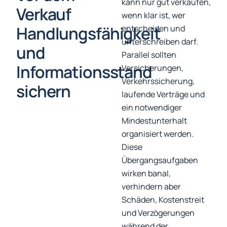
kann nur gut verkaufen,
Verkauf
wenn klar ist, wer
Handlungsfähigkeit
entscheiden und
unterschreiben darf.
und
Parallel sollten
Informationsstand
Versicherungen,
Verkehrssicherung,
sichern
laufende Verträge und
ein notwendiger
Mindestunterhalt
organisiert werden.
Diese
Übergangsaufgaben
wirken banal,
verhindern aber
Schäden, Kostenstreit
und Verzögerungen
während der