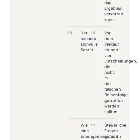
das
Kann
Ergebnis
verzerren
kann
Link
Link Öffnen: Vor
09
Der
10
Vor
Öffnen:
Dem Verkauf
nächste
dem
Der
Stehen Vier
sinnvolle
Verkauf
Nächste
Entscheidungen,
Schritt
stehen
Sinnvolle
Die Nicht In Der
vier
Schritt
Falschen
Entscheidungen,
Reihenfolge
die
Getroffen
nicht
Werden S…
in
der
falschen
Reihenfolge
getroffen
werden
sollten
Link Öffnen: Wie
Link Öffnen:
11
Wie
12
Steuerliche
Eine
Steuerliche
eine
Fragen
Erbengemeinschaft
Fragen Gehören
Erbengemeinschaft
gehören
Das Haus
Vor Den