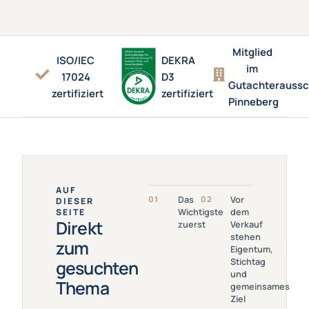
Mitglied
ISO/IEC
DEKRA
im
17024
D3
Gutachterauss
zertifiziert
zertifiziert
Pinneberg
AUF
Link
Link Öffnen:
01
Das
02
Vor
DIESER
Öffnen:
Vor Dem
SEITE
Wichtigste
dem
Das
Verkauf
Direkt
zuerst
Verkauf
Wichtigste
Stehen
stehen
Zuerst
Eigentum,
zum
Eigentum,
Stichtag Und
Stichtag
gesuchten
Gemeinsames
und
Ziel
Thema
gemeinsames
Ziel