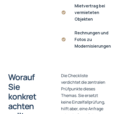
Mietvertrag bei
vermieteten
Objekten
Rechnungen und
Fotos zu
Modernisierungen
Worauf
Die Checkliste
verdichtet die zentralen
Sie
Prüfpunkte dieses
konkret
Themas. Sie ersetzt
keine Einzelfallprüfung,
achten
hilft aber, eine Anfrage