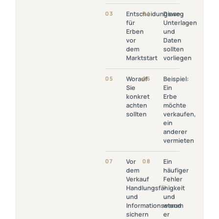
Link Öffnen:
Link
03
Entscheidungsweg
04
Diese
Entscheidungsweg
Öffnen:
für
Unterlagen
Für Erben Vor Dem
Diese
Erben
und
Marktstart
Unterlagen
vor
Daten
Und Daten
dem
sollten
Sollten
Marktstart
vorliegen
Vorliegen
Link
Link
05
Worauf
06
Beispiel:
Öffnen:
Öffnen:
Sie
Ein
Worauf Sie
Beispiel:
konkret
Erbe
Konkret
Ein Erbe
achten
möchte
Achten
Möchte
sollten
verkaufen,
Sollten
Verkaufen,
ein
Ein
anderer
Anderer
vermieten
Vermieten
Link Öffnen: Vor
Link
07
Vor
08
Ein
Dem Verkauf
Öffnen: Ein
dem
häufiger
Handlungsfähigkeit
Häufiger
Verkauf
Fehler
Und
Fehler –
Handlungsfähigkeit
–
Informationsstand
Und Warum
und
und
Sichern
Er Das
Informationsstand
warum
Ergebnis
sichern
er
Verzerren