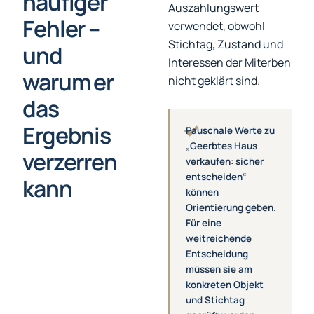
häufiger
Auszahlungswert
Fehler –
verwendet, obwohl
Stichtag, Zustand und
und
Interessen der Miterben
warum er
nicht geklärt sind.
das
Ergebnis
Pauschale Werte zu
„Geerbtes Haus
verzerren
verkaufen: sicher
entscheiden“
kann
können
Orientierung geben.
Für eine
weitreichende
Entscheidung
müssen sie am
konkreten Objekt
und Stichtag