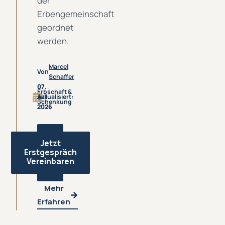
der
Erbengemeinschaft
geordnet
werden.
Marcel
Von
Schaffer
07.
07.
Erbschaft &
Juli
Aktualisiert:
Juli
Schenkung
2026
2026
Jetzt
Erstgespräch
Vereinbaren
Mehr
Erfahren