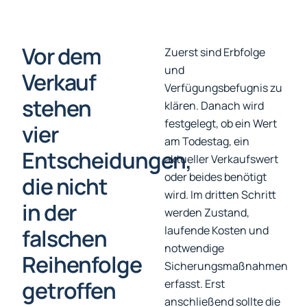
Vor dem
Zuerst sind Erbfolge
und
Verkauf
Verfügungsbefugnis zu
stehen
klären. Danach wird
festgelegt, ob ein Wert
vier
am Todestag, ein
Entscheidungen,
aktueller Verkaufswert
oder beides benötigt
die nicht
wird. Im dritten Schritt
in der
werden Zustand,
laufende Kosten und
falschen
notwendige
Reihenfolge
Sicherungsmaßnahmen
getroffen
erfasst. Erst
anschließend sollte die