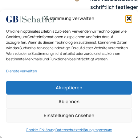
schriftlich festlege
Zustimmung verwalten
Objektzustand vor
und Veränderung
Um dir ein optimales Erlebnis zu bieten, verwenden wir Technologien wie
Cookies, um Geräteinformationen zu speichern und/oder darauf
fotografisch sicher
zuzugreifen. Wenn du diesen Technologien zustimmst, können wir Daten
wie das Surfverhalten oder eindeutige IDs auf dieser Website verarbeiten.
Wenn du deine Zustimmung nicht erteilst oder zurückziehst, können
Laufende Kosten, D
bestimmte Merkmale und Funktionen beeinträchtigt werden.
und
Dienste verwalten
Versicherungsanfo
erfassen
Akzeptieren
Unterlagen- und
Ablehnen
Genehmigungslücke
dem Inserat klären
Einstellungen Ansehen
Preis- und
Cookie-Erklärung
Datenschutzerklärung
Impressum
Verhandlungsrahm