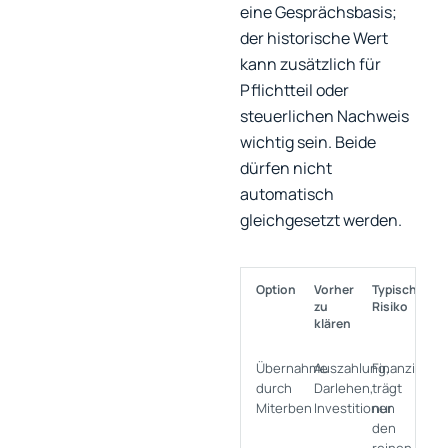
eine Gesprächsbasis;
der historische Wert
kann zusätzlich für
Pflichtteil oder
steuerlichen Nachweis
wichtig sein. Beide
dürfen nicht
automatisch
gleichgesetzt werden.
Option
Vorher
Typisches
zu
Risiko
klären
Übernahme
Auszahlung,
Finanzierun
durch
Darlehen,
trägt
Miterben
Investitionen
nur
den