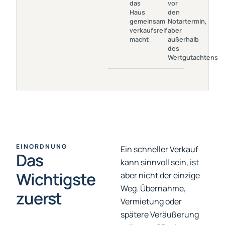
das
vor
Gemeinsam
Notartermin,
Haus
den
Verkaufsreif Macht
Aber Außerhalb
gemeinsam
Notartermin,
Des
verkaufsreif
aber
Wertgutachtens
macht
außerhalb
des
Wertgutachtens
EINORDNUNG
Ein schneller Verkauf
Das
kann sinnvoll sein, ist
Wichtigste
aber nicht der einzige
Weg. Übernahme,
zuerst
Vermietung oder
spätere Veräußerung