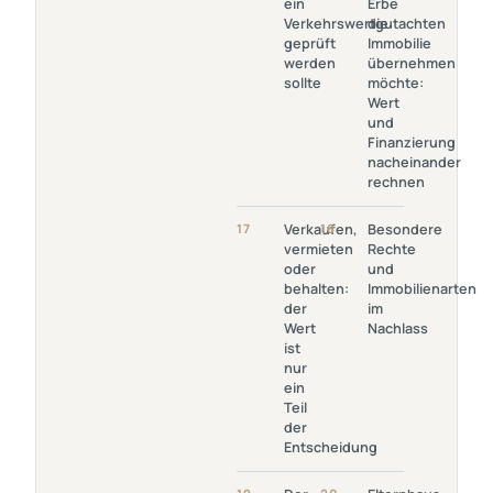
ein
Erbe
Verkehrswertgutachten
Immobilie
Verkehrswertgutachten
die
Geprüft Werden Sollte
Übernehmen
geprüft
Immobilie
Möchte: Wert
werden
übernehmen
Und
sollte
möchte:
Finanzierung
Wert
Nacheinander
und
Rechnen
Finanzierung
nacheinander
rechnen
Link Öffnen:
Link Öffnen:
17
Verkaufen,
18
Besondere
Verkaufen,
Besondere
vermieten
Rechte
Vermieten
Rechte Und
oder
und
Oder
Immobilienarten
behalten:
Immobilienarten
Behalten: Der
Im Nachlass
der
im
Wert Ist Nur
Wert
Nachlass
Ein Teil Der
ist
Entscheidung
nur
ein
Teil
der
Entscheidung
Link Öffnen: Der
Link Öffnen: