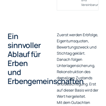
und
Vereinbarung?
Ein
Zuerst werden Erbfolge,
Eigentumsquoten,
sinnvoller
Bewertungszweck und
Ablauf für
Stichtag geklärt.
Danach folgen
Erben
Unterlagensicherung,
und
Rekonstruktion des
damaligen Zustands
Erbengemeinschaften
und Besichtigung. Erst
auf dieser Basis wird der
Wert hergeleitet.
Mit dem Gutachten