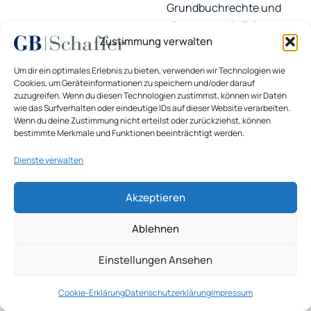
Grundbuchrechte und
planungsrechtliche
Zustimmung verwalten
Verhältnisse
betrachtet.
Um dir ein optimales Erlebnis zu bieten, verwenden wir Technologien wie
Die Marktebene wird mit
Cookies, um Geräteinformationen zu speichern und/oder darauf
zuzugreifen. Wenn du diesen Technologien zustimmst, können wir Daten
historischen
wie das Surfverhalten oder eindeutige IDs auf dieser Website verarbeiten.
Bodenrichtwerten,
Wenn du deine Zustimmung nicht erteilst oder zurückziehst, können
Kaufpreisdaten, Indizes
bestimmte Merkmale und Funktionen beeinträchtigt werden.
und den zum Stichtag
Dienste verwalten
passenden
Modellparametern
Akzeptieren
rekonstruiert. Aktuelle
Vergleichspreise dürfen
Ablehnen
nicht ohne zeitliche
Einstellungen Ansehen
Anpassung übertragen
werden. Je weiter der
Cookie-Erklärung
Datenschutzerklärung
Impressum
Stichtag zurückliegt,