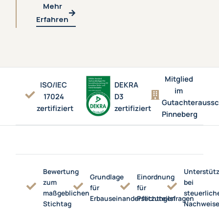
Mehr
Erfahren
Mitglied
ISO/IEC
DEKRA
im
17024
D3
Gutachterauss
zertifiziert
zertifiziert
Pinneberg
Bewertung
Unterstüt
Grundlage
Einordnung
zum
bei
für
für
maßgeblichen
steuerlich
Erbauseinandersetzungen
Pflichtteilsfragen
Stichtag
Nachweis