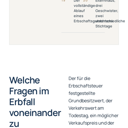
19
Der
20
Elternhaus,
Vollständige Ablauf
Elternhaus, Drei
vollständige
drei
Eines
Geschwister,
Ablauf
Geschwister,
Erbschaftsgutachtens
Zwei
eines
zwei
Unterschiedliche
Erbschaftsgutachtens
unterschiedliche
Stichtage
Stichtage
Welche
Der für die
Erbschaftsteuer
Fragen im
festgestellte
Erbfall
Grundbesitzwert, der
Verkehrswert am
voneinander
Todestag, ein möglicher
zu
Verkaufspreis und der