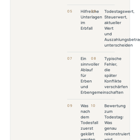
Link
Link Öffnen:
05
Hilfreiche
06
Todestagswert,
Öffnen:
Todestagswert,
Unterlagen
Steuerwert,
Hilfreiche
Steuerwert,
im
aktueller
Unterlagen
Aktueller Wert Und
Erbfall
Wert
Im Erbfall
Auszahlungsbetrag
und
Unterscheiden
Auszahlungsbetra
unterscheiden
Link Öffnen: Ein
Link
07
Ein
08
Typische
Sinnvoller Ablauf Für
Öffnen:
sinnvoller
Fehler,
Erben Und
Typische
Ablauf
die
Erbengemeinschaften
Fehler, Die
für
später
Später
Erben
Konflikte
Konflikte
und
verschärfen
Verschärfen
Erbengemeinschaften
Link
Link Öffnen:
09
Was
10
Bewertung
Öffnen:
Bewertung
nach
zum
Was Nach
Zum
dem
Todestag:
Dem
Todestag:
Todesfall
Was
Todesfall
Was Genau
zuerst
genau
Zuerst
Rekonstruiert
geklärt
rekonstruiert
Geklärt
Wird
werden
wird