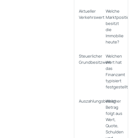
Aktueller
Welche
Verkehrswert
Marktposition
besitzt
die
Immobilie
heute?
Steuerlicher
Welchen
Grundbesitzwert
Wert hat
das
Finanzamt
typisiert
festgestellt?
Auszahlungsbetrag
Welcher
Betrag
folgt aus
Wert,
Quote,
Schulden