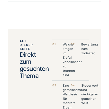
AUF
Link Öffnen:
Link
01
Welche
02
Bewertung
DIESER
Welche
Öffnen:
SEITE
Fragen
zum
Fragen Im
Bewertung
Direkt
im
Todestag
Erbfall
Zum
Erbfall
Voneinander
Todestag
zum
voneinander
Zu Trennen
zu
gesuchten
Sind
trennen
Thema
sind
Link Öffnen:
Link
03
Eine
04
Steuerwert
Eine
Öffnen:
gemeinsame
und
Gemeinsame
Steuerwert
Wertbasis
niedrigerer
Wertbasis
Und
für
gemeiner
Für Mehrere
Niedrigerer
mehrere
Wert
Erben
Gemeiner
Erben
Wert