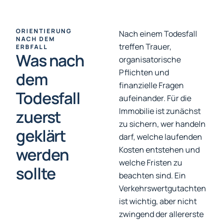
ORIENTIERUNG
Nach einem Todesfall
NACH DEM
treffen Trauer,
ERBFALL
Was nach
organisatorische
Pflichten und
dem
finanzielle Fragen
Todesfall
aufeinander. Für die
Immobilie ist zunächst
zuerst
zu sichern, wer handeln
geklärt
darf, welche laufenden
werden
Kosten entstehen und
welche Fristen zu
sollte
beachten sind. Ein
Verkehrswertgutachten
ist wichtig, aber nicht
zwingend der allererste