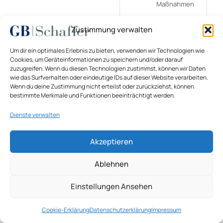
Maßnahmen
Marktpaket
Im
Plausible
Zustimmung verwalten
Teilmarkt
Käuferreakt
typischerweise
Um dir ein optimales Erlebnis zu bieten, verwenden wir Technologien wie
erwarteter
Cookies, um Geräteinformationen zu speichern und/oder darauf
Standard
zuzugreifen. Wenn du diesen Technologien zustimmst, können wir Daten
wie das Surfverhalten oder eindeutige IDs auf dieser Website verarbeiten.
Wenn du deine Zustimmung nicht erteilst oder zurückziehst, können
Zielstandard
Weitreichende
Strategisch
bestimmte Merkmale und Funktionen beeinträchtigt werden.
energetische
Entscheidun
Verbesserung
nicht
Dienste verwalten
automatisch
Wertansatz
Akzeptieren
Ablehnen
Einstellungen Ansehen
Cookie-Erklärung
Datenschutzerklärung
Impressum