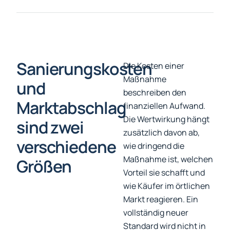
Sanierungskosten
Die Kosten einer
Maßnahme
und
beschreiben den
Marktabschlag
finanziellen Aufwand.
Die Wertwirkung hängt
sind zwei
zusätzlich davon ab,
verschiedene
wie dringend die
Maßnahme ist, welchen
Größen
Vorteil sie schafft und
wie Käufer im örtlichen
Markt reagieren. Ein
vollständig neuer
Standard wird nicht in