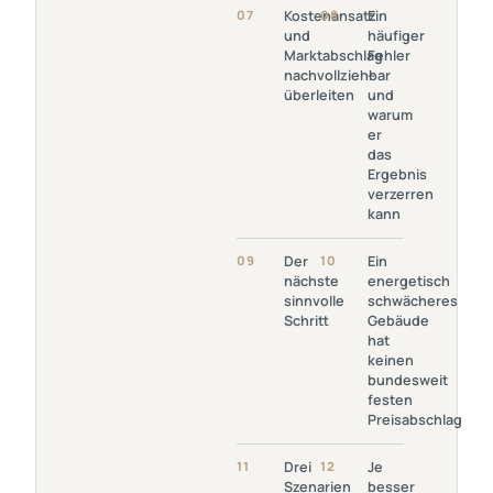
Link Öffnen:
Link
07
Kostenansatz
08
Ein
Kostenansatz
Öffnen: Ein
und
häufiger
Und
Häufiger
Marktabschlag
Fehler
Marktabschlag
Fehler –
nachvollziehbar
–
Nachvollziehbar
Und Warum
überleiten
und
Überleiten
Er Das
warum
Ergebnis
er
Verzerren
das
Kann
Ergebnis
verzerren
kann
Link
Link Öffnen:
09
Der
10
Ein
Öffnen:
Ein
nächste
energetisch
Der
Energetisch
sinnvolle
schwächeres
Nächste
Schwächeres
Schritt
Gebäude
Sinnvolle
Gebäude Hat
hat
Schritt
Keinen
keinen
Bundesweit
bundesweit
Festen
festen
Preisabschlag
Preisabschlag
Link Öffnen: Drei
Link
11
Drei
12
Je
Szenarien Statt
Öffnen: Je
Szenarien
besser