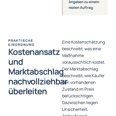
Angaben zu einem
realen Auftrag.
PRAKTISCHE
Eine Kostenschätzung
EINORDNUNG
beschreibt, was eine
Kostenansatz
Maßnahme
und
voraussichtlich kostet.
Marktabschlag
Der Marktabschlag
beschreibt, wie Käufer
nachvollziehbar
den vorhandenen
überleiten
Zustand im Preis
berücksichtigen.
Dazwischen liegen
Unsicherheit,