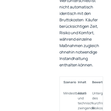
Wertunterschied ist
nicht automatisch
identisch mit den
Bruttokosten: Käufer
berücksichtigen Zeit,
Risiko und Komfort,
während einzelne
Maßnahmen zugleich
ohnehin notwendige
Instandhaltung
enthalten können.
Szenario
Inhalt
Bewertungs
Mindestbedarf
Akute
Untergrenz
und
des
technisch
kurzfristige
zwingende
Risikos