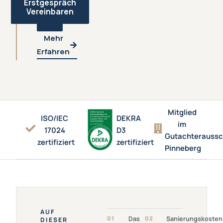
Erstgespräch
Vereinbaren
Mehr
Erfahren
Mitglied
ISO/IEC
DEKRA
im
17024
D3
Gutachterauss
zertifiziert
zertifiziert
Pinneberg
AUF
Link
Link Öffnen:
01
Das
02
Sanierungskosten
DIESER
Öffnen:
Sanierungskosten