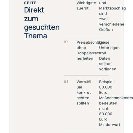
SEITE
Wichtigste
und
Das
Und
Direkt
zuerst
Marktabschlag
Wichtigste
Marktabschlag
sind
Zuerst
Sind Zwei
zum
zwei
Verschiedene
verschiedene
gesuchten
Größen
Größen
Thema
Link Öffnen:
Link
03
Preisabschläge
04
Diese
Preisabschläge
Öffnen:
ohne
Unterlagen
Ohne
Diese
Doppelansatz
und
Doppelansatz
Unterlagen
herleiten
Daten
Herleiten
Und Daten
sollten
Sollten
vorliegen
Vorliegen
Link
Link Öffnen:
05
Worauf
06
Beispiel:
Öffnen:
Beispiel: 80.000
Sie
80.000
Worauf Sie
Euro
konkret
Euro
Konkret
Maßnahmenkosten
achten
Maßnahmenkoste
Achten
Bedeuten Nicht
sollten
bedeuten
Sollten
80.000 Euro
nicht
Minderwert
80.000
Euro
Minderwert