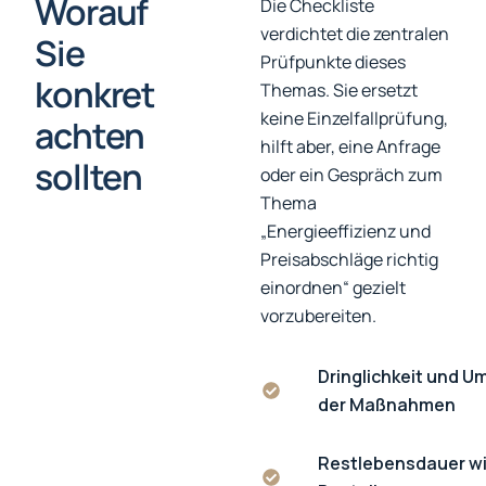
Worauf
Die Checkliste
verdichtet die zentralen
Sie
Prüfpunkte dieses
konkret
Themas. Sie ersetzt
keine Einzelfallprüfung,
achten
hilft aber, eine Anfrage
sollten
oder ein Gespräch zum
Thema
„Energieeffizienz und
Preisabschläge richtig
einordnen“ gezielt
vorzubereiten.
Dringlichkeit und U
der Maßnahmen
Restlebensdauer wi