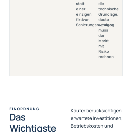
Einer Einzigen
Besser Die
statt
die
Fiktiven
Technische
einer
technische
Sanierungsrechnung
Grundlage,
einzigen
Grundlage,
Desto
fiktiven
desto
Weniger
Sanierungsrechnung
weniger
Muss Der
muss
Markt Mit
der
Risiko
Markt
Rechnen
mit
Risiko
rechnen
EINORDNUNG
Käufer berücksichtigen
Das
erwartete Investitionen,
Wichtigste
Betriebskosten und