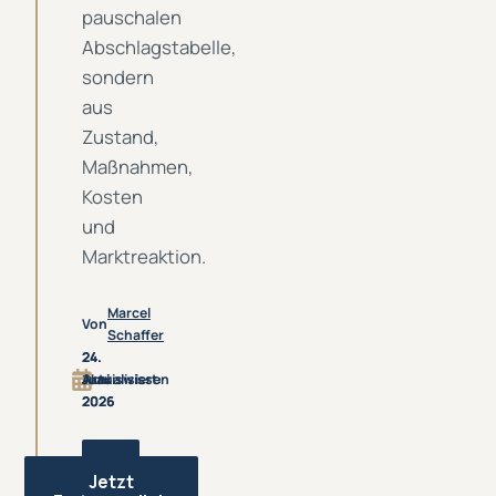
pauschalen
Abschlagstabelle,
sondern
aus
Zustand,
Maßnahmen,
Kosten
und
Marktreaktion.
Marcel
Von
Schaffer
24.
24.
Praxiswissen
Juni
Aktualisiert:
Juni
2026
2026
Jetzt