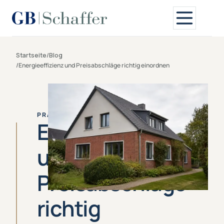
Startseite
/
Blog
/
Energieeffizienz und Preisabschläge richtig einordnen
PRAXISWISSEN
Energieeffizienz
und
Preisabschläge
richtig