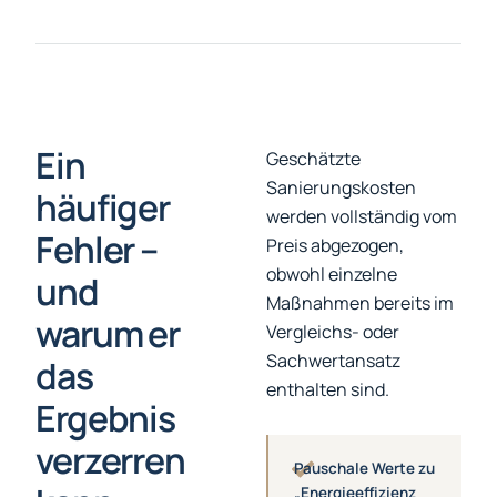
Ein
Geschätzte
Sanierungskosten
häufiger
werden vollständig vom
Fehler –
Preis abgezogen,
obwohl einzelne
und
Maßnahmen bereits im
warum er
Vergleichs- oder
Sachwertansatz
das
enthalten sind.
Ergebnis
verzerren
Pauschale Werte zu
„Energieeffizienz