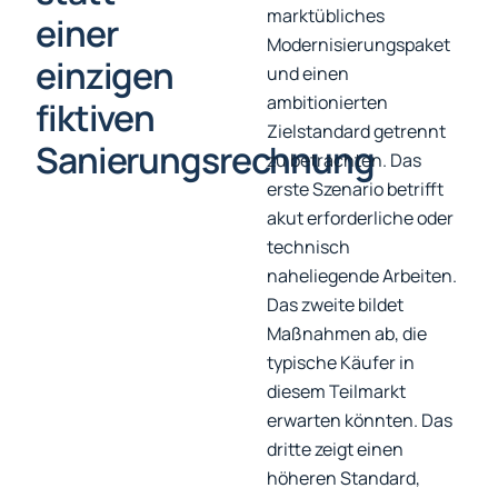
marktübliches
einer
Modernisierungspaket
einzigen
und einen
ambitionierten
fiktiven
Zielstandard getrennt
Sanierungsrechnung
zu betrachten. Das
erste Szenario betrifft
akut erforderliche oder
technisch
naheliegende Arbeiten.
Das zweite bildet
Maßnahmen ab, die
typische Käufer in
diesem Teilmarkt
erwarten könnten. Das
dritte zeigt einen
höheren Standard,