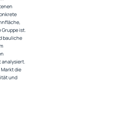
ltenen
konkrete
hnfläche,
 Gruppe ist.
 bauliche
am
en
analysiert.
 Markt die
ität und