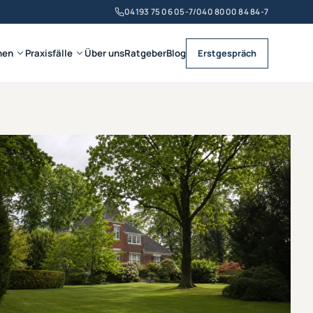
04193 75 06 05-7
/
040 8000 84 84-7
nen
Praxisfälle
Über uns
Ratgeber
Blog
Erstgespräch