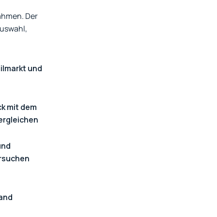
Rahmen. Der
Auswahl,
ilmarkt und
k mit dem
ergleichen
und
ersuchen
tand