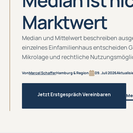
Median ist ni
Marktwert
Median und Mittelwert beschreiben ausg
einzelnes Einfamilienhaus entscheiden 
Mikrolage und rechtliche Nutzungsmögli
Von
Marcel Schaffer
Hamburg & Region
09. Juli 2026
Aktualisi
Jetzt Erstgespräch Vereinbaren
Me