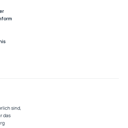
er
nform
nis
lich sind,
ür das
rg