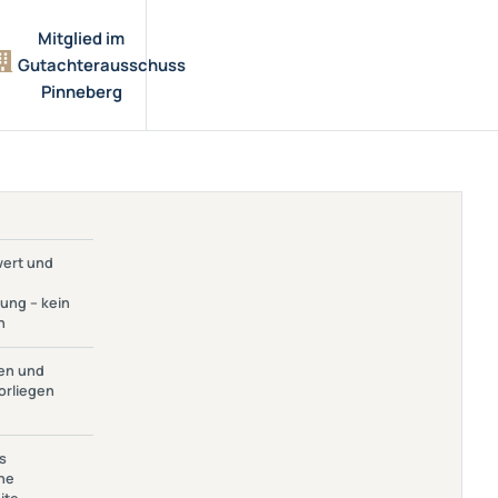
Mitglied im
Gutachterausschuss
Pinneberg
, Mittelwert
wert und
Sind
g – Kein
ung – kein
hten
n
 Unterlagen
en und
 Vorliegen
orliegen
iel: Großes
s
Gesicherte
ne
auung