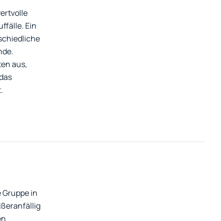
ertvolle
ffälle. Ein
schiedliche
nde.
en aus,
 das
.
e Gruppe in
ißeranfällig
en