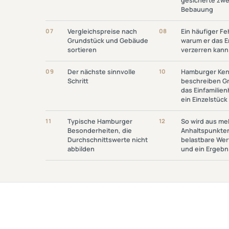
gesicherte zwe
Bebauung
Link Öffnen: Vergleichspreise
Link Öffnen: Ein Häu
07
Vergleichspreise nach
08
Ein häufiger Fe
Nach Grundstück Und Gebäude
– Und Warum Er Da
Grundstück und Gebäude
warum er das E
Sortieren
Verzerren 
sortieren
verzerren kann
Link Öffnen: Der Nächste
Link Öffnen: H
09
Der nächste sinnvolle
10
Hamburger Ken
Sinnvolle Schritt
Kennzahlen Bes
Schritt
beschreiben G
Gruppen – Das Einf
das Einfamilien
Bleibt Ein Ein
ein Einzelstück
Link Öffnen: Typische
Link Öffnen: So
11
Typische Hamburger
12
So wird aus me
Hamburger Besonderheiten, Die
Mehreren Anhaltsp
Besonderheiten, die
Anhaltspunkten
Durchschnittswerte Nicht
Belastbare Wertspa
Durchschnittswerte nicht
belastbare We
Abbilden
Ergebni
abbilden
und ein Ergebn