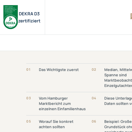
DEKRA D3
zertifiziert
Link Öffnen: Das Wichtigste
Link Öffnen: Median
01
Das Wichtigste zuerst
02
Median, Mittel
Zuerst
Und Spanne 
Spanne sind
Marktbeobachtun
Marktbeobacht
Einzelgutac
Einzelgutachte
Link Öffnen: Vom Hamburger
Link Öffnen: Diese
03
Vom Hamburger
04
Diese Unterlag
Marktbericht Zum Einzelnen
Und Daten Sollten
Marktbericht zum
Daten sollten v
Einfamilienhaus
einzelnen Einfamilienhaus
Link Öffnen: Worauf Sie Konkret
Link Öffnen: Beisp
05
Worauf Sie konkret
06
Beispiel: Große
Achten Sollten
Grundstück Ohne 
achten sollten
Grundstück oh
Zweite Beb